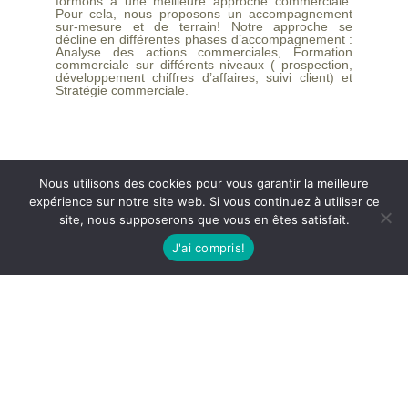
formons à une meilleure approche commerciale.
Pour cela, nous proposons un accompagnement
sur-mesure et de terrain! Notre approche se
décline en différentes phases d’accompagnement :
Analyse des actions commerciales, Formation
commerciale sur différents niveaux ( prospection,
développement chiffres d’affaires, suivi client) et
Stratégie commerciale.
Nous utilisons des cookies pour vous garantir la meilleure
expérience sur notre site web. Si vous continuez à utiliser ce
site, nous supposerons que vous en êtes satisfait.
J'ai compris!