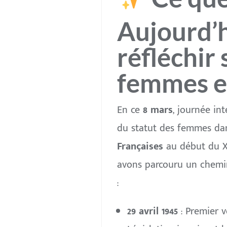
Aujourd’h
réfléchir 
femmes et
En ce
8 mars
, journée int
du statut des femmes dan
Françaises
au début du XX
avons parcouru un chemin 
:
29 avril 1945
: Premier 