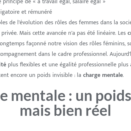
e principe de « à travail égal, salaire égal »
igatoire et rémunéré
es de l’évolution des rôles des femmes dans la sociét
 privée. Mais cette avancée n’a pas été linéaire. Les
c
ongtemps façonné notre vision des rôles féminins, so
compagnement dans le cadre professionnel. Aujourd’
ité
plus flexibles et une égalité professionnelle plus 
t encore un poids invisible : la
charge mentale
.
e mentale : un poids 
mais bien réel