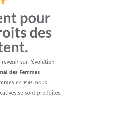
ent pour
roits des
tent.
 revenir sur l’évolution
onal des Femmes
femmes
en 1945, nous
catives se sont produites